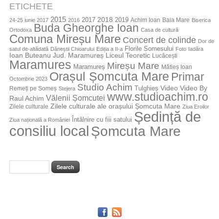
ETICHETE
2015
2018
2017
2019
Achim Ioan
Baia Mare
24-25 iunie 2017
2016
Biserica
Buda Gheorghe Ioan
Ortodoxa
Casa de cultură
Comuna Mireșu Mare
Concert de colinde
Dor de
Florile Somesului
satul de-altădată
Dăneștii Chioarului
Ediția a II-a
Foto
Iadăra
Jud. Maramureș
Ioan Buteanu
Liceul Teoretic
Lucăcești
Maramures
Mireșu Mare
Maramureș
Mătieș Ioan
Orașul Șomcuta Mare
Primar
Octombrie 2023
Studio Achim
Video By
Tulghieș
Video
Remeți pe Someș
Stejera
www.studioachim.ro
Vălenii Șomcutei
Raul Achim
Zilele culturale ale orașului Șomcuta Mare
Zilele culturale
Ziua Eroilor
Ședință de
Întâlnire cu fiii satului
Ziua națională a României
consiliu local
Șomcuta Mare