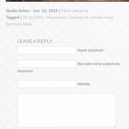
Studio Achim - nov. 10, 2015 |
Fără categorie
Tagged |
29.10.2015
,
Maramures
,
Ședință de consiliu local
,
Șomcuta Mare
LEAVE A REPLY
Name (required)
Mail (will not be published)
(required)
Website