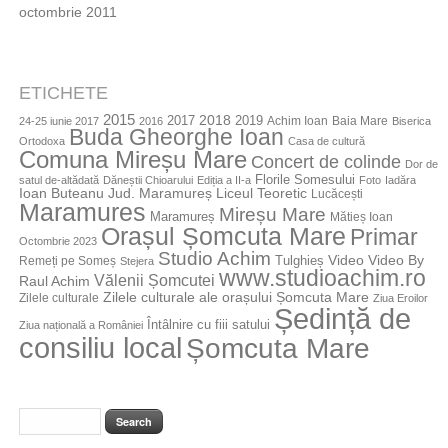
octombrie 2011
ETICHETE
2015
2018
2017
2019
Achim Ioan
Baia Mare
24-25 iunie 2017
2016
Biserica
Buda Gheorghe Ioan
Ortodoxa
Casa de cultură
Comuna Mireșu Mare
Concert de colinde
Dor de
Florile Somesului
satul de-altădată
Dăneștii Chioarului
Ediția a II-a
Foto
Iadăra
Jud. Maramureș
Ioan Buteanu
Liceul Teoretic
Lucăcești
Maramures
Mireșu Mare
Maramureș
Mătieș Ioan
Orașul Șomcuta Mare
Primar
Octombrie 2023
Studio Achim
Video By
Tulghieș
Video
Remeți pe Someș
Stejera
www.studioachim.ro
Vălenii Șomcutei
Raul Achim
Zilele culturale ale orașului Șomcuta Mare
Zilele culturale
Ziua Eroilor
Ședință de
Întâlnire cu fiii satului
Ziua națională a României
consiliu local
Șomcuta Mare