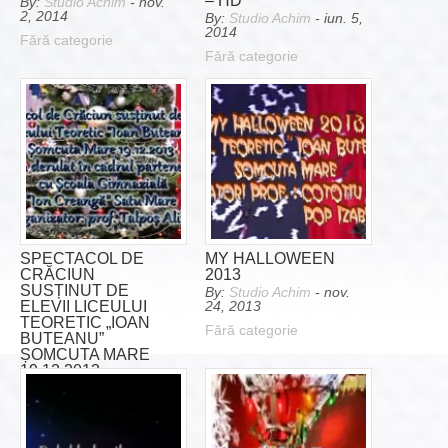
– HD
By:
Studio Achim
- nov.
2, 2014
By:
Studio Achim
- iun. 5,
2014
Fără categorie
Fără categorie
SPECTACOL DE
MY HALLOWEEN
CRĂCIUN
2013
SUSȚINUT DE
By:
Studio Achim
- nov.
ELEVII LICEULUI
24, 2013
TEORETIC „IOAN
Fără categorie
BUTEANU”
ȘOMCUTA MARE
19.12.2013
By:
Studio Achim
- dec.
21, 2013
Fără categorie