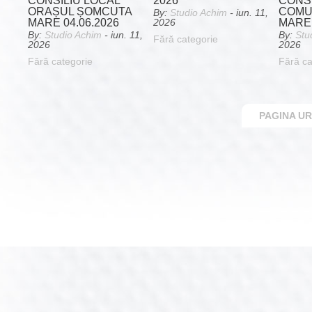
CONSILIU LOCAL
2026
CONSI
ORAȘUL ȘOMCUTA
COMU
By:
Studio Achim
- iun. 11,
MARE 04.06.2026
MARE 
2026
By:
Studio Achim
- iun. 11,
By:
Stu
Fără categorie
2026
2026
Fără categorie
Fără ca
PAGINA U