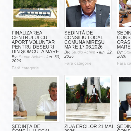
FINALIZAREA
ȘEDINȚĂ DE
ȘEDI
CENTRULUI CU
CONSILIU LOCAL
CONSI
APORT VOLUNTAR
COMUNA MIREȘU
ORAȘ
PENTRU DESEURI
MARE 17.06.2026
MARE 
DIN ȘOMCUTA MARE
By:
Studio Achim
- iun. 22,
By:
Stu
2026
2026
By:
Studio Achim
- iun. 30,
2026
Fără categorie
Fără ca
Fără categorie
ȘEDINȚĂ DE
ZIUA EROILOR 21 MAI
ȘEDI