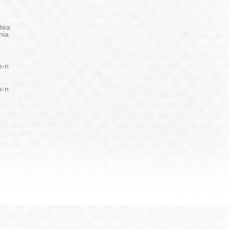
tea
nia
e-n
e-n