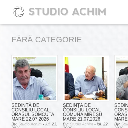
STUDIO ACHIM
FĂRĂ CATEGORIE
ȘEDINȚĂ DE
ȘEDINȚĂ DE
ȘEDI
CONSILIU LOCAL
CONSILIU LOCAL
CONSI
ORAȘUL ȘOMCUTA
COMUNA MIREȘU
ORAȘ
MARE 22.07.2026
MARE 21.07.2026
MARE 
By:
Studio Achim
- iul. 23,
By:
Studio Achim
- iul. 22,
By:
Stu