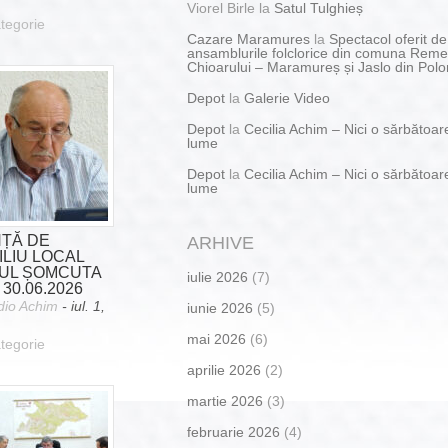
Viorel Birle
la
Satul Tulghieș
tegorie
Cazare Maramures
la
Spectacol oferit de
ansamblurile folclorice din comuna Reme
Chioarului – Maramureș și Jaslo din Polo
Depot
la
Galerie Video
Depot
la
Cecilia Achim – Nici o sărbătoar
lume
Depot
la
Cecilia Achim – Nici o sărbătoar
lume
NȚĂ DE
ARHIVE
LIU LOCAL
UL ȘOMCUTA
iulie 2026
(7)
30.06.2026
dio Achim
- iul. 1,
iunie 2026
(5)
mai 2026
(6)
tegorie
aprilie 2026
(2)
martie 2026
(3)
februarie 2026
(4)