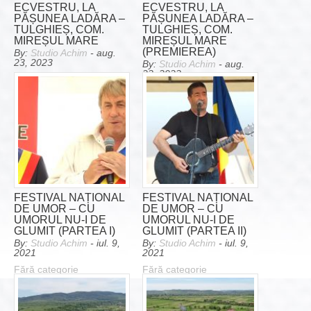
ECVESTRU, LA
ECVESTRU, LA
PĂȘUNEA LADĂRA –
PĂȘUNEA LADĂRA –
TULGHIEȘ, COM.
TULGHIEȘ, COM.
MIREȘUL MARE
MIREȘUL MARE
(PREMIEREA)
By:
Studio Achim
- aug.
23, 2023
By:
Studio Achim
- aug.
23, 2023
Fără categorie
Fără categorie
FESTIVAL NAȚIONAL
FESTIVAL NAȚIONAL
DE UMOR – CU
DE UMOR – CU
UMORUL NU-I DE
UMORUL NU-I DE
GLUMIT (PARTEA I)
GLUMIT (PARTEA II)
By:
Studio Achim
- iul. 9,
By:
Studio Achim
- iul. 9,
2021
2021
Fără categorie
Fără categorie