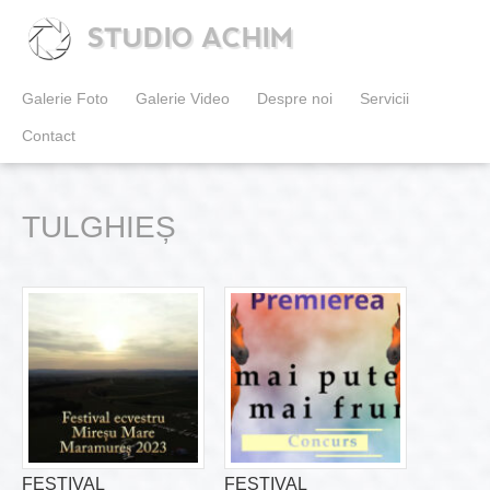
STUDIO ACHIM
Galerie Foto
Galerie Video
Despre noi
Servicii
Contact
TULGHIEȘ
FESTIVAL
FESTIVAL