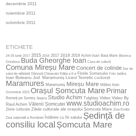
decembrie 2011
noiembrie 2011
octombrie 2011
ETICHETE
2015
2018
2017
2019
Achim Ioan
Baia Mare
24-25 iunie 2017
2016
Biserica
Buda Gheorghe Ioan
Ortodoxa
Casa de cultură
Comuna Mireșu Mare
Concert de colinde
Dor de
Florile Somesului
satul de-altădată
Dăneștii Chioarului
Ediția a II-a
Foto
Iadăra
Jud. Maramureș
Ioan Buteanu
Liceul Teoretic
Lucăcești
Maramures
Mireșu Mare
Maramureș
Mătieș Ioan
Orașul Șomcuta Mare
Primar
Octombrie 2023
Studio Achim
Video By
Tulghieș
Video
Remeți pe Someș
Stejera
www.studioachim.ro
Vălenii Șomcutei
Raul Achim
Zilele culturale ale orașului Șomcuta Mare
Zilele culturale
Ziua Eroilor
Ședință de
Întâlnire cu fiii satului
Ziua națională a României
consiliu local
Șomcuta Mare