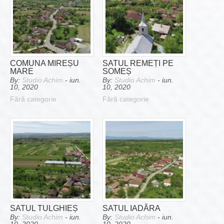
COMUNA MIREȘU
SATUL REMEȚI PE
MARE
SOMEȘ
By:
Studio Achim
- iun.
By:
Studio Achim
- iun.
10, 2020
10, 2020
Fără categorie
Fără categorie
SATUL TULGHIEȘ
SATUL IADĂRA
By:
Studio Achim
- iun.
By:
Studio Achim
- iun.