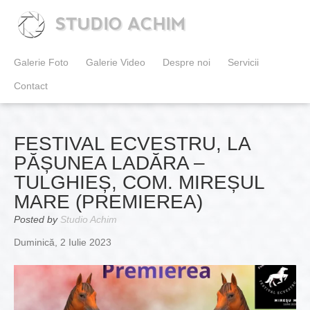
STUDIO ACHIM
Galerie Foto
Galerie Video
Despre noi
Servicii
Contact
FESTIVAL ECVESTRU, LA
PĂȘUNEA LADĂRA –
TULGHIEȘ, COM. MIREȘUL
MARE (PREMIEREA)
Posted by
Studio Achim
Duminică, 2 Iulie 2023