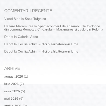
COMENTARII RECENTE
Viorel Birle
la
Satul Tulghieș
Cazare Maramures
la
Spectacol oferit de ansamblurile folclorice
din comuna Remetea Chioarului – Maramureș și Jaslo din Polonia
Depot
la
Galerie Video
Depot
la
Cecilia Achim – Nici o sărbătoare-n lume
Depot
la
Cecilia Achim – Nici o sărbătoare-n lume
ARHIVE
august 2026
(1)
iulie 2026
(7)
iunie 2026
(5)
mai 2026
(6)
aprilie 2026
(2)