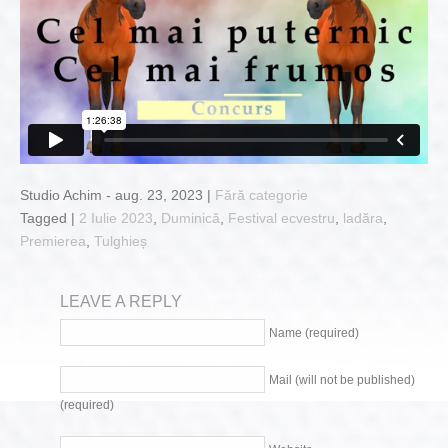
Studio Achim - aug. 23, 2023 |
Fără categorie
Tagged |
2 Iulie 2023
,
Duminică
,
Festival ecvestru
,
ladăra
,
Premierea
,
Tulghieș
LEAVE A REPLY
Name (required)
Mail (will not be published)
(required)