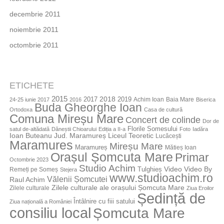
decembrie 2011
noiembrie 2011
octombrie 2011
ETICHETE
2015
2018
2017
2019
Achim Ioan
Baia Mare
24-25 iunie 2017
2016
Biserica
Buda Gheorghe Ioan
Ortodoxa
Casa de cultură
Comuna Mireșu Mare
Concert de colinde
Dor de
Florile Somesului
satul de-altădată
Dăneștii Chioarului
Ediția a II-a
Foto
Iadăra
Jud. Maramureș
Ioan Buteanu
Liceul Teoretic
Lucăcești
Maramures
Mireșu Mare
Maramureș
Mătieș Ioan
Orașul Șomcuta Mare
Primar
Octombrie 2023
Studio Achim
Video By
Tulghieș
Video
Remeți pe Someș
Stejera
www.studioachim.ro
Vălenii Șomcutei
Raul Achim
Zilele culturale ale orașului Șomcuta Mare
Zilele culturale
Ziua Eroilor
Ședință de
Întâlnire cu fiii satului
Ziua națională a României
consiliu local
Șomcuta Mare