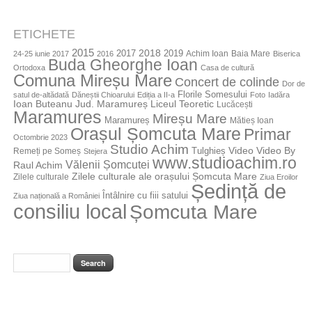
ETICHETE
2015
2018
2017
2019
Achim Ioan
Baia Mare
24-25 iunie 2017
2016
Biserica
Buda Gheorghe Ioan
Ortodoxa
Casa de cultură
Comuna Mireșu Mare
Concert de colinde
Dor de
Florile Somesului
satul de-altădată
Dăneștii Chioarului
Ediția a II-a
Foto
Iadăra
Jud. Maramureș
Ioan Buteanu
Liceul Teoretic
Lucăcești
Maramures
Mireșu Mare
Maramureș
Mătieș Ioan
Orașul Șomcuta Mare
Primar
Octombrie 2023
Studio Achim
Video By
Tulghieș
Video
Remeți pe Someș
Stejera
www.studioachim.ro
Vălenii Șomcutei
Raul Achim
Zilele culturale ale orașului Șomcuta Mare
Zilele culturale
Ziua Eroilor
Ședință de
Întâlnire cu fiii satului
Ziua națională a României
consiliu local
Șomcuta Mare