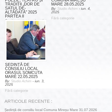
POEZIE, TEATRU ȘI
COMUNA MIREȘU
TRADIȚII „DOR DE
MARE 28.05.2025
SATUL DE-
By:
Studio Achim
- iun. 4,
ALTĂDATĂ” 2025
2025
PARTEA II
Fără categorie
By:
Studio Achim
- iun. 4,
2025
Fără categorie
ȘEDINȚĂ DE
CONSILIU LOCAL
ORAȘUL ȘOMCUTA
MARE 22.05.2025
By:
Studio Achim
- iun. 3,
2025
Fără categorie
ARTICOLE RECENTE :
Ședință de consiliu local Comuna Mireșu Mare 31.07.2026