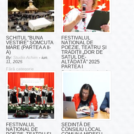
SCHITUL ”BUNA
FESTIVALUL
VESTIRE” ȘOMCUTA
NAȚIONAL DE
MARE (PARTEA A II-
POEZIE, TEATRU ȘI
A)
TRADIȚII „DOR DE
SATUL DE-
By:
Studio Achim
- iun.
ALTĂDATĂ” 2025
11, 2025
PARTEA I
Fără categorie
By:
Studio Achim
- iun. 4,
2025
Fără categorie
FESTIVALUL
ȘEDINȚĂ DE
NAȚIONAL DE
CONSILIU LOCAL