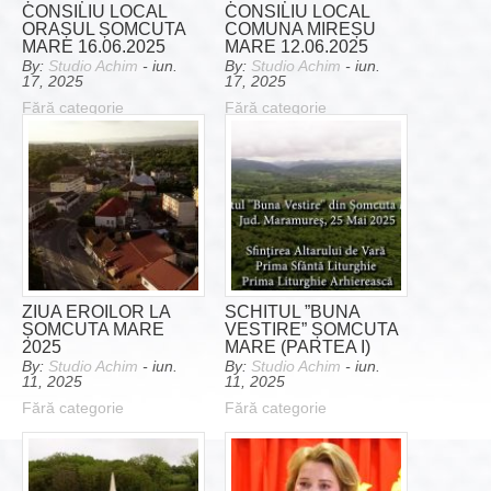
CONSILIU LOCAL
CONSILIU LOCAL
ORAȘUL ȘOMCUTA
COMUNA MIREȘU
MARE 16.06.2025
MARE 12.06.2025
By:
Studio Achim
- iun.
By:
Studio Achim
- iun.
17, 2025
17, 2025
Fără categorie
Fără categorie
ZIUA EROILOR LA
SCHITUL ”BUNA
ȘOMCUTA MARE
VESTIRE” ȘOMCUTA
2025
MARE (PARTEA I)
By:
Studio Achim
- iun.
By:
Studio Achim
- iun.
11, 2025
11, 2025
Fără categorie
Fără categorie