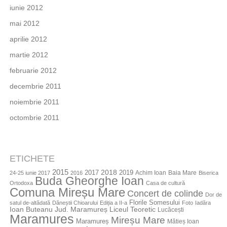
iunie 2012
mai 2012
aprilie 2012
martie 2012
februarie 2012
decembrie 2011
noiembrie 2011
octombrie 2011
ETICHETE
2015
2018
2017
2019
Achim Ioan
Baia Mare
24-25 iunie 2017
2016
Biserica
Buda Gheorghe Ioan
Ortodoxa
Casa de cultură
Comuna Mireșu Mare
Concert de colinde
Dor de
Florile Somesului
satul de-altădată
Dăneștii Chioarului
Ediția a II-a
Foto
Iadăra
Jud. Maramureș
Ioan Buteanu
Liceul Teoretic
Lucăcești
Maramures
Mireșu Mare
Maramureș
Mătieș Ioan