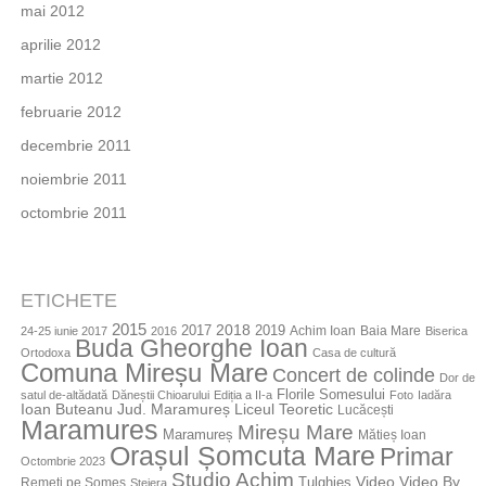
mai 2012
aprilie 2012
martie 2012
februarie 2012
decembrie 2011
noiembrie 2011
octombrie 2011
ETICHETE
2015
2018
2017
2019
Achim Ioan
Baia Mare
24-25 iunie 2017
2016
Biserica
Buda Gheorghe Ioan
Ortodoxa
Casa de cultură
Comuna Mireșu Mare
Concert de colinde
Dor de
Florile Somesului
satul de-altădată
Dăneștii Chioarului
Ediția a II-a
Foto
Iadăra
Jud. Maramureș
Ioan Buteanu
Liceul Teoretic
Lucăcești
Maramures
Mireșu Mare
Maramureș
Mătieș Ioan
Orașul Șomcuta Mare
Primar
Octombrie 2023
Studio Achim
Video By
Tulghieș
Video
Remeți pe Someș
Stejera