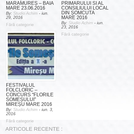
MARAMUREȘ – BAIA
PRIMARULUI SI AL
MARE 23.06.2016
CONSILIULUI LOCAL
DIN ȘOMCUTA
By:
Studio Achim
- iun.
MARE 2016
29, 2016
By:
Studio Achim
- iun.
Fără categorie
23, 2016
Fără categorie
FESTIVALUL
FOLCLORIC –
CONCURS “FLORILE
SOMEȘULUI”
MIREȘU MARE 2016
By:
Studio Achim
- iun. 3,
2016
Fără categorie
ARTICOLE RECENTE :