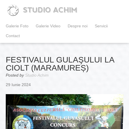
STUDIO ACHIM
Galerie Foto
Galerie Video
Despre noi
Servicii
Contact
FESTIVALUL GULAŞULUI LA
CIOLT (MARAMUREȘ)
Posted by
Studio Achim
29 Iunie 2024