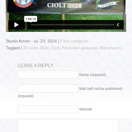
Studio Achim - iul. 23, 2024 |
Fără categorie
Tagged |
29 Iunie 2024
,
Ciolt
,
Festivalul gulaşului
,
Maramureș
LEAVE A REPLY
Name (required)
Mail (will not be published)
(required)
Website