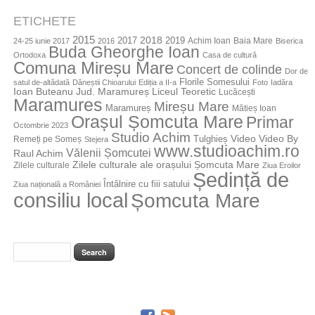
ETICHETE
2015
2018
2017
2019
Achim Ioan
Baia Mare
24-25 iunie 2017
2016
Biserica
Buda Gheorghe Ioan
Ortodoxa
Casa de cultură
Comuna Mireșu Mare
Concert de colinde
Dor de
Florile Somesului
satul de-altădată
Dăneștii Chioarului
Ediția a II-a
Foto
Iadăra
Jud. Maramureș
Ioan Buteanu
Liceul Teoretic
Lucăcești
Maramures
Mireșu Mare
Maramureș
Mătieș Ioan
Orașul Șomcuta Mare
Primar
Octombrie 2023
Studio Achim
Video By
Tulghieș
Video
Remeți pe Someș
Stejera
www.studioachim.ro
Vălenii Șomcutei
Raul Achim
Zilele culturale ale orașului Șomcuta Mare
Zilele culturale
Ziua Eroilor
Ședință de
Întâlnire cu fiii satului
Ziua națională a României
consiliu local
Șomcuta Mare