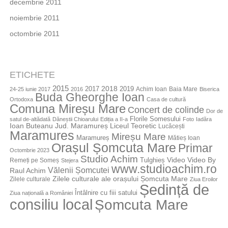
decembrie 2011
noiembrie 2011
octombrie 2011
ETICHETE
2015
2018
2017
2019
Achim Ioan
Baia Mare
24-25 iunie 2017
2016
Biserica
Buda Gheorghe Ioan
Ortodoxa
Casa de cultură
Comuna Mireșu Mare
Concert de colinde
Dor de
Florile Somesului
satul de-altădată
Dăneștii Chioarului
Ediția a II-a
Foto
Iadăra
Jud. Maramureș
Ioan Buteanu
Liceul Teoretic
Lucăcești
Maramures
Mireșu Mare
Maramureș
Mătieș Ioan
Orașul Șomcuta Mare
Primar
Octombrie 2023
Studio Achim
Video By
Tulghieș
Video
Remeți pe Someș
Stejera
www.studioachim.ro
Vălenii Șomcutei
Raul Achim
Zilele culturale ale orașului Șomcuta Mare
Zilele culturale
Ziua Eroilor
Ședință de
Întâlnire cu fiii satului
Ziua națională a României
consiliu local
Șomcuta Mare