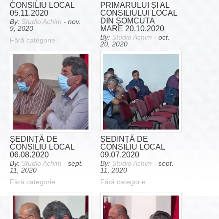
CONSILIU LOCAL
PRIMARULUI ȘI AL
05.11.2020
CONSILIULUI LOCAL
DIN ȘOMCUTA
By:
Studio Achim
- nov.
MARE 20.10.2020
9, 2020
By:
Studio Achim
- oct.
Fără categorie
20, 2020
Fără categorie
ȘEDINȚĂ DE
ȘEDINȚĂ DE
CONSILIU LOCAL
CONSILIU LOCAL
06.08.2020
09.07.2020
By:
Studio Achim
- sept.
By:
Studio Achim
- sept.
11, 2020
11, 2020
Fără categorie
Fără categorie