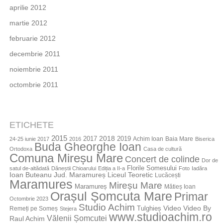
aprilie 2012
martie 2012
februarie 2012
decembrie 2011
noiembrie 2011
octombrie 2011
ETICHETE
2015
2018
2017
2019
Achim Ioan
Baia Mare
24-25 iunie 2017
2016
Biserica
Buda Gheorghe Ioan
Ortodoxa
Casa de cultură
Comuna Mireșu Mare
Concert de colinde
Dor de
Florile Somesului
satul de-altădată
Dăneștii Chioarului
Ediția a II-a
Foto
Iadăra
Jud. Maramureș
Ioan Buteanu
Liceul Teoretic
Lucăcești
Maramures
Mireșu Mare
Maramureș
Mătieș Ioan
Orașul Șomcuta Mare
Primar
Octombrie 2023
Studio Achim
Video By
Tulghieș
Video
Remeți pe Someș
Stejera
www.studioachim.ro
Vălenii Șomcutei
Raul Achim