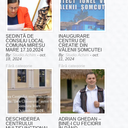
ȘEDINȚĂ DE
INAUGURARE
CONSILIU LOCAL
CENTRU DE
COMUNA MIREȘU
CREATIE DIN
MARE 17.10.2024
VĂLENII ȘOMCUTEI
By:
Studio Achim
- oct.
By:
Studio Achim
- oct.
18, 2024
11, 2024
Fără categorie
Fără categorie
DESCHIDEREA
ADRIAN GHEDAN –
CENTRULUI
BINE-I CU FECIORII