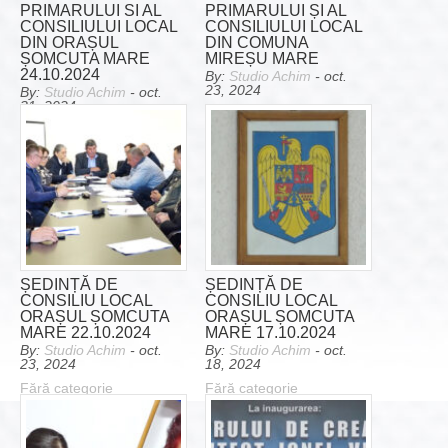
PRIMARULUI SI AL
PRIMARULUI ȘI AL
CONSILIULUI LOCAL
CONSILIULUI LOCAL
DIN ORAȘUL
DIN COMUNA
ȘOMCUTA MARE
MIREȘU MARE
24.10.2024
By:
Studio Achim
- oct.
23, 2024
By:
Studio Achim
- oct.
31, 2024
Fără categorie
Fără categorie
ȘEDINȚĂ DE
ȘEDINȚĂ DE
CONSILIU LOCAL
CONSILIU LOCAL
ORAȘUL ȘOMCUTA
ORAȘUL ȘOMCUTA
MARE 22.10.2024
MARE 17.10.2024
By:
Studio Achim
- oct.
By:
Studio Achim
- oct.
23, 2024
18, 2024
Fără categorie
Fără categorie