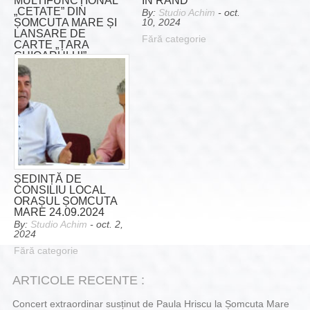
MULTIFUNCȚIONAL
ÎN RÂND
„CETATE” DIN
By:
Studio Achim
- oct.
ȘOMCUTA MARE ȘI
10, 2024
LANSARE DE
Fără categorie
CARTE „ȚARA
CHIOARULUI”
AUTOR SIMION
CIURTE
By:
Studio Achim
- oct.
11, 2024
Fără categorie
ȘEDINȚĂ DE
CONSILIU LOCAL
ORAȘUL ȘOMCUTA
MARE 24.09.2024
By:
Studio Achim
- oct. 2,
2024
Fără categorie
ARTICOLE RECENTE :
Concert extraordinar susținut de Paula Hriscu la Șomcuta Mare