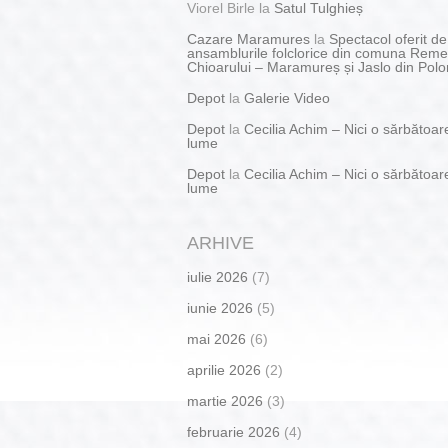
Viorel Birle
la
Satul Tulghieș
Cazare Maramures
la
Spectacol oferit de
ansamblurile folclorice din comuna Reme
Chioarului – Maramureș și Jaslo din Polo
Depot
la
Galerie Video
Depot
la
Cecilia Achim – Nici o sărbătoar
lume
Depot
la
Cecilia Achim – Nici o sărbătoar
lume
ARHIVE
iulie 2026
(7)
iunie 2026
(5)
mai 2026
(6)
aprilie 2026
(2)
martie 2026
(3)
februarie 2026
(4)