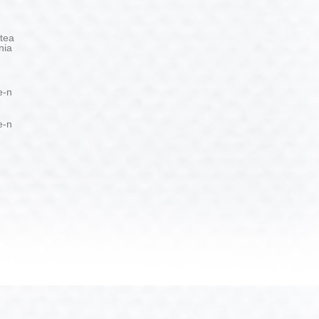
tea
nia
e-n
e-n