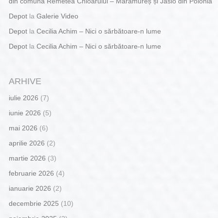
din comuna Remetea Chioarului – Maramureș și Jaslo din Polonia
Depot
la
Galerie Video
Depot
la
Cecilia Achim – Nici o sărbătoare-n lume
Depot
la
Cecilia Achim – Nici o sărbătoare-n lume
ARHIVE
iulie 2026
(7)
iunie 2026
(5)
mai 2026
(6)
aprilie 2026
(2)
martie 2026
(3)
februarie 2026
(4)
ianuarie 2026
(2)
decembrie 2025
(10)