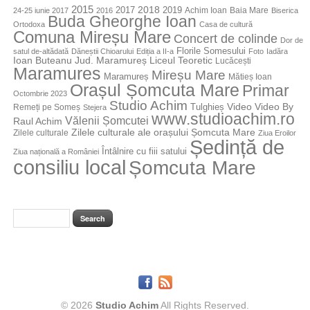
2015
2018
2017
2019
Achim Ioan
Baia Mare
24-25 iunie 2017
2016
Biserica
Buda Gheorghe Ioan
Ortodoxa
Casa de cultură
Comuna Mireșu Mare
Concert de colinde
Dor de
Florile Somesului
satul de-altădată
Dăneștii Chioarului
Ediția a II-a
Foto
Iadăra
Jud. Maramureș
Ioan Buteanu
Liceul Teoretic
Lucăcești
Maramures
Mireșu Mare
Maramureș
Mătieș Ioan
Orașul Șomcuta Mare
Primar
Octombrie 2023
Studio Achim
Video By
Tulghieș
Video
Remeți pe Someș
Stejera
www.studioachim.ro
Vălenii Șomcutei
Raul Achim
Zilele culturale ale orașului Șomcuta Mare
Zilele culturale
Ziua Eroilor
Ședință de
Întâlnire cu fiii satului
Ziua națională a României
consiliu local
Șomcuta Mare
© 2026
Studio Achim
All Rights Reserved.