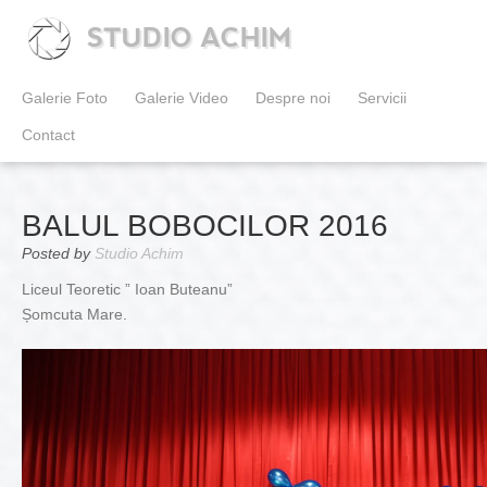
STUDIO ACHIM
Galerie Foto
Galerie Video
Despre noi
Servicii
Contact
BALUL BOBOCILOR 2016
Posted by
Studio Achim
Liceul Teoretic ” Ioan Buteanu”
Șomcuta Mare.