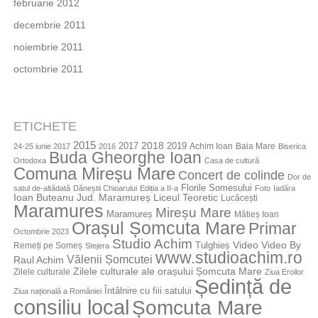
februarie 2012
decembrie 2011
noiembrie 2011
octombrie 2011
ETICHETE
2015
2018
2017
2019
Achim Ioan
Baia Mare
24-25 iunie 2017
2016
Biserica
Buda Gheorghe Ioan
Ortodoxa
Casa de cultură
Comuna Mireșu Mare
Concert de colinde
Dor de
Florile Somesului
satul de-altădată
Dăneștii Chioarului
Ediția a II-a
Foto
Iadăra
Jud. Maramureș
Ioan Buteanu
Liceul Teoretic
Lucăcești
Maramures
Mireșu Mare
Maramureș
Mătieș Ioan
Orașul Șomcuta Mare
Primar
Octombrie 2023
Studio Achim
Video By
Tulghieș
Video
Remeți pe Someș
Stejera
www.studioachim.ro
Vălenii Șomcutei
Raul Achim
Zilele culturale ale orașului Șomcuta Mare
Zilele culturale
Ziua Eroilor
Ședință de
Întâlnire cu fiii satului
Ziua națională a României
consiliu local
Șomcuta Mare