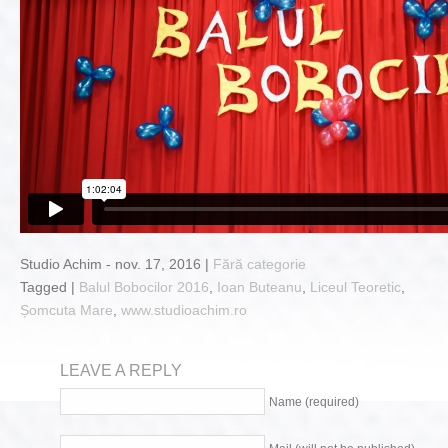
Studio Achim - nov. 17, 2016 |
Fără categorie
Tagged |
Balul Bobocilor 2016
,
Ioan Buteanu
,
Liceul Teoretic
,
Șomcuta Mare
,
www.studioachim.ro
LEAVE A REPLY
Name (required)