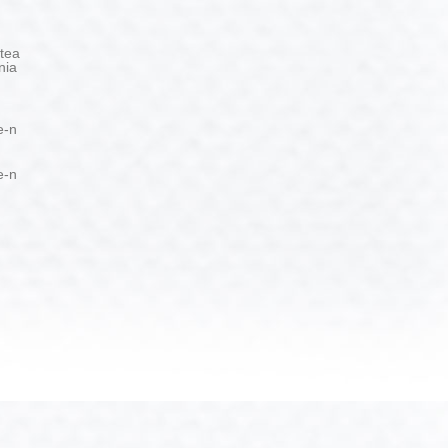
tea
nia
e-n
e-n