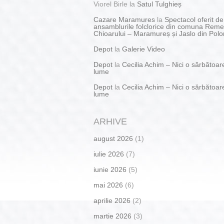
Viorel Birle
la
Satul Tulghieș
Cazare Maramures
la
Spectacol oferit de
ansamblurile folclorice din comuna Reme
Chioarului – Maramureș și Jaslo din Polo
Depot
la
Galerie Video
Depot
la
Cecilia Achim – Nici o sărbătoar
lume
Depot
la
Cecilia Achim – Nici o sărbătoar
lume
ARHIVE
august 2026
(1)
iulie 2026
(7)
iunie 2026
(5)
mai 2026
(6)
aprilie 2026
(2)
martie 2026
(3)