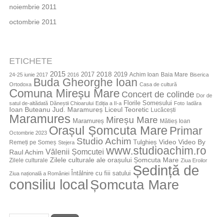
noiembrie 2011
octombrie 2011
ETICHETE
2015
2018
2017
2019
Achim Ioan
Baia Mare
24-25 iunie 2017
2016
Biserica
Buda Gheorghe Ioan
Ortodoxa
Casa de cultură
Comuna Mireșu Mare
Concert de colinde
Dor de
Florile Somesului
satul de-altădată
Dăneștii Chioarului
Ediția a II-a
Foto
Iadăra
Jud. Maramureș
Ioan Buteanu
Liceul Teoretic
Lucăcești
Maramures
Mireșu Mare
Maramureș
Mătieș Ioan
Orașul Șomcuta Mare
Primar
Octombrie 2023
Studio Achim
Video By
Tulghieș
Video
Remeți pe Someș
Stejera
www.studioachim.ro
Vălenii Șomcutei
Raul Achim
Zilele culturale ale orașului Șomcuta Mare
Zilele culturale
Ziua Eroilor
Ședință de
Întâlnire cu fiii satului
Ziua națională a României
consiliu local
Șomcuta Mare