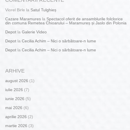
COMENTARII RECENTE
Viorel Birle
la
Satul Tulghieș
Cazare Maramures
la
Spectacol oferit de ansamblurile folclorice
din comuna Remetea Chioarului – Maramureș și Jaslo din Polonia
Depot
la
Galerie Video
Depot
la
Cecilia Achim – Nici o sărbătoare-n lume
Depot
la
Cecilia Achim – Nici o sărbătoare-n lume
ARHIVE
august 2026
(1)
iulie 2026
(7)
iunie 2026
(5)
mai 2026
(6)
aprilie 2026
(2)
martie 2026
(3)