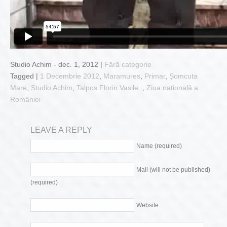
Studio Achim - dec. 1, 2012 |
Fără categorie
Tagged |
1 Decembrie 2012
,
Maramures
,
Primar
,
Șomcuta
Mare
,
Studio Achim
,
Talpos Florin Vasile .
,
Ziua națională a
României
LEAVE A REPLY
Name (required)
Mail (will not be published)
(required)
Website