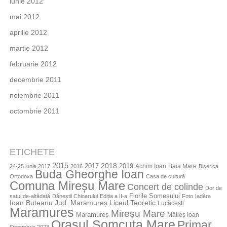
iunie 2012
mai 2012
aprilie 2012
martie 2012
februarie 2012
decembrie 2011
noiembrie 2011
octombrie 2011
ETICHETE
2015
2018
2017
2019
Achim Ioan
Baia Mare
24-25 iunie 2017
2016
Biserica
Buda Gheorghe Ioan
Ortodoxa
Casa de cultură
Comuna Mireșu Mare
Concert de colinde
Dor de
Florile Somesului
satul de-altădată
Dăneștii Chioarului
Ediția a II-a
Foto
Iadăra
Jud. Maramureș
Ioan Buteanu
Liceul Teoretic
Lucăcești
Maramures
Mireșu Mare
Maramureș
Mătieș Ioan
Orașul Șomcuta Mare
Primar