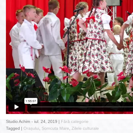
Studio Achim - iul. 24, 2019 |
Fără categorie
Tagged |
Orașului
,
Șomcuta Mare
,
Zilele culturale