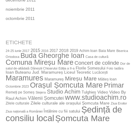
noiembrie 2011
octombrie 2011
ETICHETE
2015
2018
2017
2019
Achim Ioan
Baia Mare
24-25 iunie 2017
2016
Biserica
Buda Gheorghe Ioan
Ortodoxa
Casa de cultură
Comuna Mireșu Mare
Concert de colinde
Dor de
Florile Somesului
satul de-altădată
Dăneștii Chioarului
Ediția a II-a
Foto
Iadăra
Jud. Maramureș
Ioan Buteanu
Liceul Teoretic
Lucăcești
Maramures
Mireșu Mare
Maramureș
Mătieș Ioan
Orașul Șomcuta Mare
Primar
Octombrie 2023
Studio Achim
Video By
Tulghieș
Video
Remeți pe Someș
Stejera
www.studioachim.ro
Vălenii Șomcutei
Raul Achim
Zilele culturale ale orașului Șomcuta Mare
Zilele culturale
Ziua Eroilor
Ședință de
Întâlnire cu fiii satului
Ziua națională a României
consiliu local
Șomcuta Mare