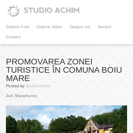
STUDIO ACHIM
Galerie Foto
Galerie Video
Despre noi
Servicii
Contact
PROMOVAREA ZONEI
TURISTICE ÎN COMUNA BOIU
MARE
Posted by
Studio Achim
Jud. Maramureș