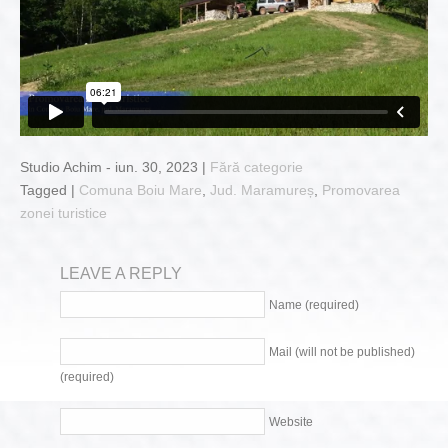
Studio Achim - iun. 30, 2023 |
Fără categorie
Tagged |
Comuna Boiu Mare
,
Jud. Maramureș
,
Promovarea
zonei turistice
LEAVE A REPLY
Name (required)
Mail (will not be published)
(required)
Website