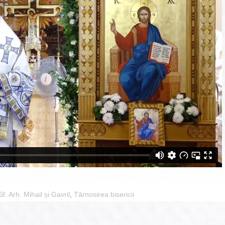
Sf. Arh. Mihail și Gavril
,
Târnosirea bisericii