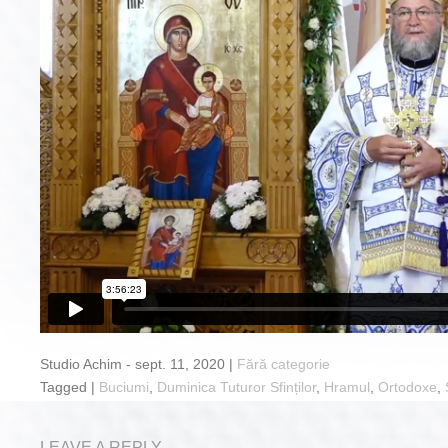
Studio Achim - sept. 11, 2020 |
Fără categorie
Tagged |
Buciumi
,
Duminica Tuturor Sfinților
,
Hramul
,
Ortodoxe
,
LEAVE A REPLY