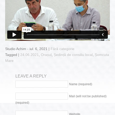
Studio Achim - iul. 6, 2021 |
Fără categorie
Tagged |
24.06.2021
,
Orașul
,
Ședință de consiliu local
,
Șomcuta
Mare
LEAVE A REPLY
Name (required)
Mail (will not be published)
(required)
Website