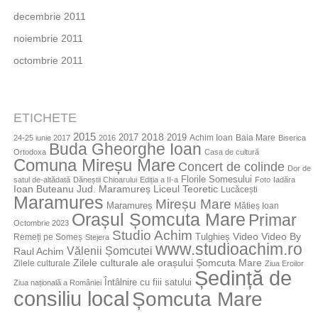
decembrie 2011
noiembrie 2011
octombrie 2011
ETICHETE
2015
2018
2017
2019
Achim Ioan
Baia Mare
24-25 iunie 2017
2016
Biserica
Buda Gheorghe Ioan
Ortodoxa
Casa de cultură
Comuna Mireșu Mare
Concert de colinde
Dor de
Florile Somesului
satul de-altădată
Dăneștii Chioarului
Ediția a II-a
Foto
Iadăra
Jud. Maramureș
Ioan Buteanu
Liceul Teoretic
Lucăcești
Maramures
Mireșu Mare
Maramureș
Mătieș Ioan
Orașul Șomcuta Mare
Primar
Octombrie 2023
Studio Achim
Video By
Tulghieș
Video
Remeți pe Someș
Stejera
www.studioachim.ro
Vălenii Șomcutei
Raul Achim
Zilele culturale ale orașului Șomcuta Mare
Zilele culturale
Ziua Eroilor
Ședință de
Întâlnire cu fiii satului
Ziua națională a României
consiliu local
Șomcuta Mare