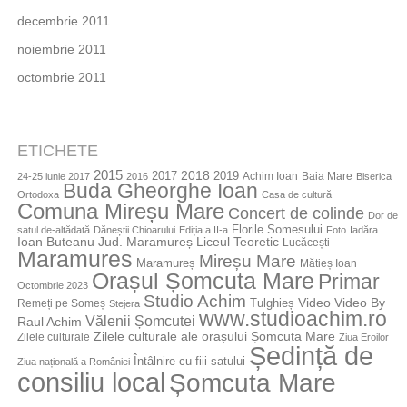
decembrie 2011
noiembrie 2011
octombrie 2011
ETICHETE
2015
2018
2017
2019
Achim Ioan
Baia Mare
24-25 iunie 2017
2016
Biserica
Buda Gheorghe Ioan
Ortodoxa
Casa de cultură
Comuna Mireșu Mare
Concert de colinde
Dor de
Florile Somesului
satul de-altădată
Dăneștii Chioarului
Ediția a II-a
Foto
Iadăra
Jud. Maramureș
Ioan Buteanu
Liceul Teoretic
Lucăcești
Maramures
Mireșu Mare
Maramureș
Mătieș Ioan
Orașul Șomcuta Mare
Primar
Octombrie 2023
Studio Achim
Video By
Tulghieș
Video
Remeți pe Someș
Stejera
www.studioachim.ro
Vălenii Șomcutei
Raul Achim
Zilele culturale ale orașului Șomcuta Mare
Zilele culturale
Ziua Eroilor
Ședință de
Întâlnire cu fiii satului
Ziua națională a României
consiliu local
Șomcuta Mare