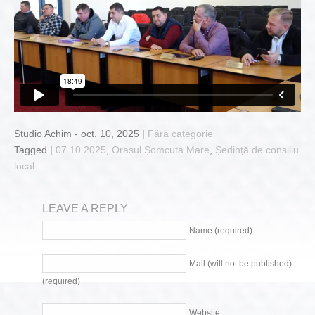
Studio Achim - oct. 10, 2025 |
Fără categorie
Tagged |
07.10.2025
,
Orașul Șomcuta Mare
,
Ședință de consiliu
local
LEAVE A REPLY
Name (required)
Mail (will not be published)
(required)
Website