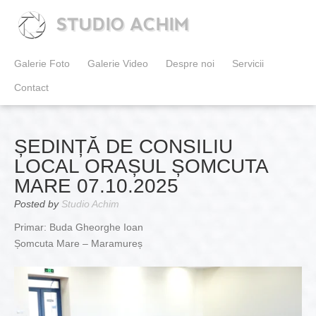
STUDIO ACHIM
Galerie Foto
Galerie Video
Despre noi
Servicii
Contact
ȘEDINȚĂ DE CONSILIU
LOCAL ORAȘUL ȘOMCUTA
MARE 07.10.2025
Posted by
Studio Achim
Primar: Buda Gheorghe Ioan
Șomcuta Mare – Maramureș