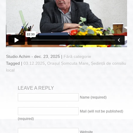
Studio Achim - dec. 23, 2025 |
Fără categorie
Tagged |
03.12.2025
,
Orașul Șomcuta Mare
,
Ședință de consiliu
local
LEAVE A REPLY
Name (required)
Mail (will not be published)
(required)
Website