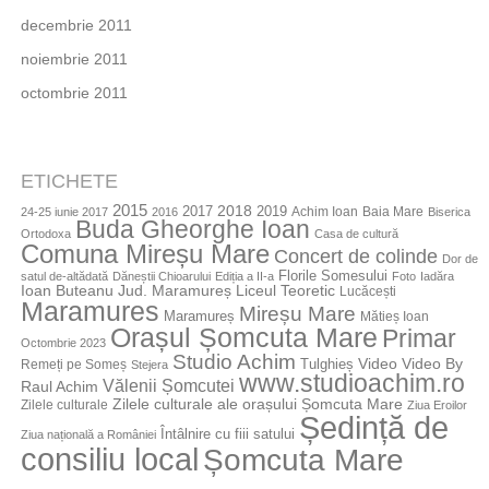
decembrie 2011
noiembrie 2011
octombrie 2011
ETICHETE
2015
2018
2017
2019
Achim Ioan
Baia Mare
24-25 iunie 2017
2016
Biserica
Buda Gheorghe Ioan
Ortodoxa
Casa de cultură
Comuna Mireșu Mare
Concert de colinde
Dor de
Florile Somesului
satul de-altădată
Dăneștii Chioarului
Ediția a II-a
Foto
Iadăra
Jud. Maramureș
Ioan Buteanu
Liceul Teoretic
Lucăcești
Maramures
Mireșu Mare
Maramureș
Mătieș Ioan
Orașul Șomcuta Mare
Primar
Octombrie 2023
Studio Achim
Video By
Tulghieș
Video
Remeți pe Someș
Stejera
www.studioachim.ro
Vălenii Șomcutei
Raul Achim
Zilele culturale ale orașului Șomcuta Mare
Zilele culturale
Ziua Eroilor
Ședință de
Întâlnire cu fiii satului
Ziua națională a României
consiliu local
Șomcuta Mare