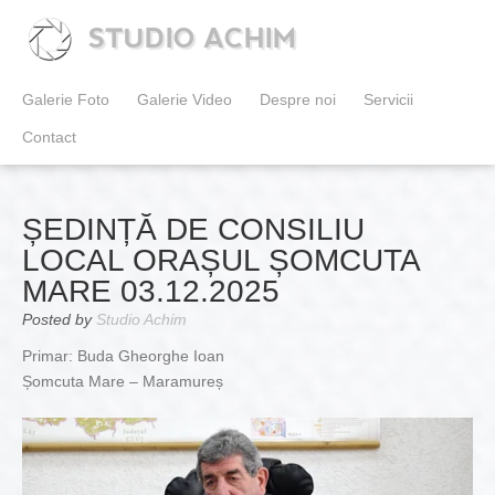
STUDIO ACHIM
Galerie Foto
Galerie Video
Despre noi
Servicii
Contact
ȘEDINȚĂ DE CONSILIU
LOCAL ORAȘUL ȘOMCUTA
MARE 03.12.2025
Posted by
Studio Achim
Primar: Buda Gheorghe Ioan
Șomcuta Mare – Maramureș