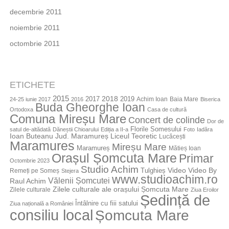
decembrie 2011
noiembrie 2011
octombrie 2011
ETICHETE
2015
2018
2017
2019
Achim Ioan
Baia Mare
24-25 iunie 2017
2016
Biserica
Buda Gheorghe Ioan
Ortodoxa
Casa de cultură
Comuna Mireșu Mare
Concert de colinde
Dor de
Florile Somesului
satul de-altădată
Dăneștii Chioarului
Ediția a II-a
Foto
Iadăra
Jud. Maramureș
Ioan Buteanu
Liceul Teoretic
Lucăcești
Maramures
Mireșu Mare
Maramureș
Mătieș Ioan
Orașul Șomcuta Mare
Primar
Octombrie 2023
Studio Achim
Video By
Tulghieș
Video
Remeți pe Someș
Stejera
www.studioachim.ro
Vălenii Șomcutei
Raul Achim
Zilele culturale ale orașului Șomcuta Mare
Zilele culturale
Ziua Eroilor
Ședință de
Întâlnire cu fiii satului
Ziua națională a României
consiliu local
Șomcuta Mare