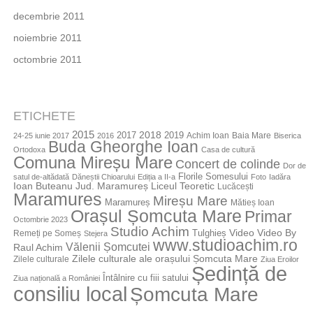
decembrie 2011
noiembrie 2011
octombrie 2011
ETICHETE
2015
2018
2017
2019
Achim Ioan
Baia Mare
24-25 iunie 2017
2016
Biserica
Buda Gheorghe Ioan
Ortodoxa
Casa de cultură
Comuna Mireșu Mare
Concert de colinde
Dor de
Florile Somesului
satul de-altădată
Dăneștii Chioarului
Ediția a II-a
Foto
Iadăra
Jud. Maramureș
Ioan Buteanu
Liceul Teoretic
Lucăcești
Maramures
Mireșu Mare
Maramureș
Mătieș Ioan
Orașul Șomcuta Mare
Primar
Octombrie 2023
Studio Achim
Video By
Tulghieș
Video
Remeți pe Someș
Stejera
www.studioachim.ro
Vălenii Șomcutei
Raul Achim
Zilele culturale ale orașului Șomcuta Mare
Zilele culturale
Ziua Eroilor
Ședință de
Întâlnire cu fiii satului
Ziua națională a României
consiliu local
Șomcuta Mare