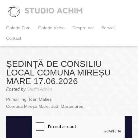
STUDIO ACHIM
Galerie Foto
Galerie Video
Despre noi
Servicii
Contact
ȘEDINȚĂ DE CONSILIU
LOCAL COMUNA MIREȘU
MARE 17.06.2026
Posted by
Studio Achim
Primar Ing. Ioan Mătieș
Comuna Mireșu Mare, Jud. Maramureș