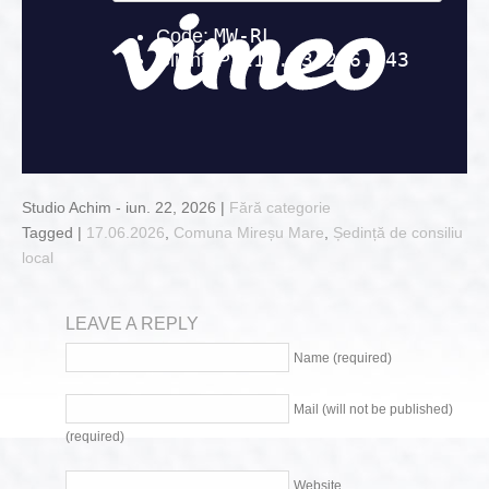
Studio Achim - iun. 22, 2026 |
Fără categorie
Tagged |
17.06.2026
,
Comuna Mireșu Mare
,
Ședință de consiliu
local
LEAVE A REPLY
Name (required)
Mail (will not be published)
(required)
Website