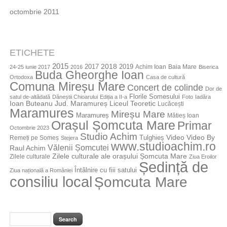
octombrie 2011
ETICHETE
2015
2018
2017
2019
Achim Ioan
Baia Mare
24-25 iunie 2017
2016
Biserica
Buda Gheorghe Ioan
Ortodoxa
Casa de cultură
Comuna Mireșu Mare
Concert de colinde
Dor de
Florile Somesului
satul de-altădată
Dăneștii Chioarului
Ediția a II-a
Foto
Iadăra
Jud. Maramureș
Ioan Buteanu
Liceul Teoretic
Lucăcești
Maramures
Mireșu Mare
Maramureș
Mătieș Ioan
Orașul Șomcuta Mare
Primar
Octombrie 2023
Studio Achim
Video By
Tulghieș
Video
Remeți pe Someș
Stejera
www.studioachim.ro
Vălenii Șomcutei
Raul Achim
Zilele culturale ale orașului Șomcuta Mare
Zilele culturale
Ziua Eroilor
Ședință de
Întâlnire cu fiii satului
Ziua națională a României
consiliu local
Șomcuta Mare