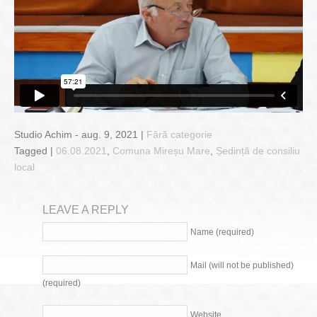
Studio Achim - aug. 9, 2021 |
Fără categorie
Tagged |
06.08.2021
,
Comuna Mireșu Mare
,
Ședință de consiliu
local
LEAVE A REPLY
Name (required)
Mail (will not be published)
(required)
Website