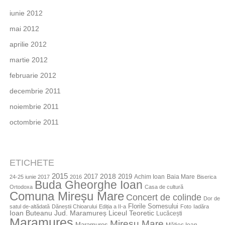
iunie 2012
mai 2012
aprilie 2012
martie 2012
februarie 2012
decembrie 2011
noiembrie 2011
octombrie 2011
ETICHETE
2015
2018
2017
2019
Achim Ioan
Baia Mare
24-25 iunie 2017
2016
Biserica
Buda Gheorghe Ioan
Ortodoxa
Casa de cultură
Comuna Mireșu Mare
Concert de colinde
Dor de
Florile Somesului
satul de-altădată
Dăneștii Chioarului
Ediția a II-a
Foto
Iadăra
Jud. Maramureș
Ioan Buteanu
Liceul Teoretic
Lucăcești
Maramures
Mireșu Mare
Maramureș
Mătieș Ioan