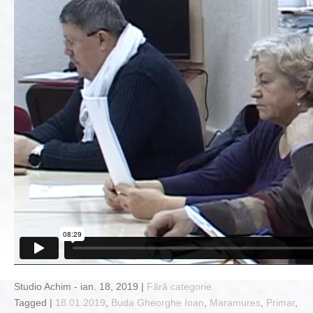
Studio Achim - ian. 18, 2019 |
Fără categorie
Tagged |
18.01.2019
,
Buda Gheorghe Ioan
,
Maramures
,
Primar
,