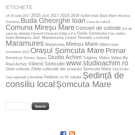
ETICHETE
2015
2018
2017
2019
Achim Ioan
Baia Mare
24-25 iunie 2017
2016
Biserica
Buda Gheorghe Ioan
Ortodoxa
Casa de cultură
Comuna Mireșu Mare
Concert de colinde
Dor de
Florile Somesului
satul de-altădată
Dăneștii Chioarului
Ediția a II-a
Foto
Iadăra
Jud. Maramureș
Ioan Buteanu
Liceul Teoretic
Lucăcești
Maramures
Mireșu Mare
Maramureș
Mătieș Ioan
Orașul Șomcuta Mare
Primar
Octombrie 2023
Studio Achim
Video By
Tulghieș
Video
Remeți pe Someș
Stejera
www.studioachim.ro
Vălenii Șomcutei
Raul Achim
Zilele culturale ale orașului Șomcuta Mare
Zilele culturale
Ziua Eroilor
Ședință de
Întâlnire cu fiii satului
Ziua națională a României
consiliu local
Șomcuta Mare