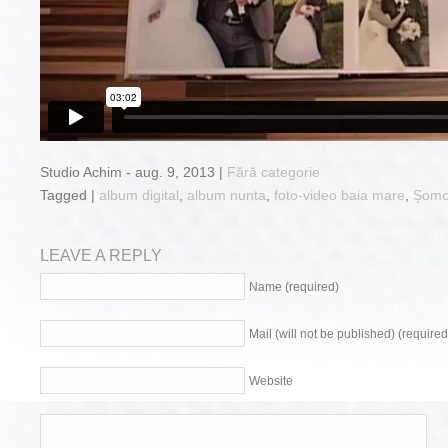
Studio Achim - aug. 9, 2013 |
Fără categorie
Tagged |
album digital
,
album nunta
,
foto-video baia mare
,
Șomc
LEAVE A REPLY
Name (required)
Mail (will not be published) (required
Website