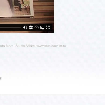
uta Mare
,
Studio Achim
,
www.studioachim.ro
)