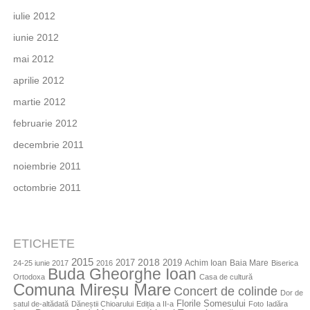
iulie 2012
iunie 2012
mai 2012
aprilie 2012
martie 2012
februarie 2012
decembrie 2011
noiembrie 2011
octombrie 2011
ETICHETE
2015
2018
2017
2019
Achim Ioan
Baia Mare
24-25 iunie 2017
2016
Biserica
Buda Gheorghe Ioan
Ortodoxa
Casa de cultură
Comuna Mireșu Mare
Concert de colinde
Dor de
Florile Somesului
satul de-altădată
Dăneștii Chioarului
Ediția a II-a
Foto
Iadăra