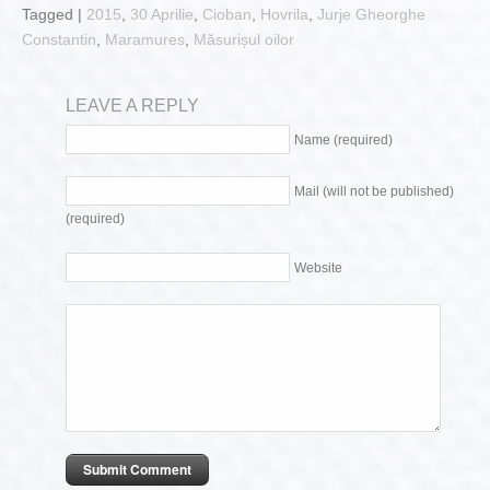
Tagged |
2015
,
30 Aprilie
,
Cioban
,
Hovrila
,
Jurje Gheorghe
Constantin
,
Maramures
,
Măsurișul oilor
LEAVE A REPLY
Name (required)
Mail (will not be published)
(required)
Website