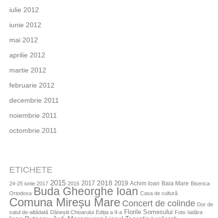
iulie 2012
iunie 2012
mai 2012
aprilie 2012
martie 2012
februarie 2012
decembrie 2011
noiembrie 2011
octombrie 2011
ETICHETE
2015
2018
2017
2019
Achim Ioan
Baia Mare
24-25 iunie 2017
2016
Biserica
Buda Gheorghe Ioan
Ortodoxa
Casa de cultură
Comuna Mireșu Mare
Concert de colinde
Dor de
Florile Somesului
satul de-altădată
Dăneștii Chioarului
Ediția a II-a
Foto
Iadăra