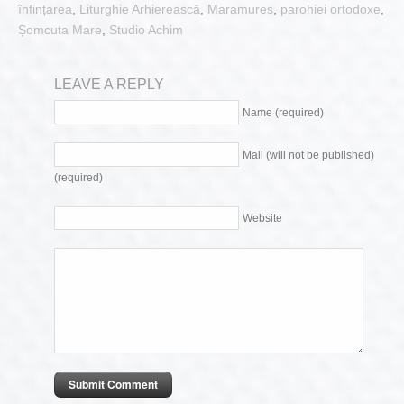
înfințarea
,
Liturghie Arhierească
,
Maramures
,
parohiei ortodoxe
,
Șomcuta Mare
,
Studio Achim
LEAVE A REPLY
Name (required)
Mail (will not be published)
(required)
Website