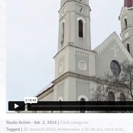
Studio Achim - feb. 2, 2014 |
Fără categorie
Tagged |
26 ianuarie 2014
,
Aniversarea a 20 de ani
,
corul mixt
,