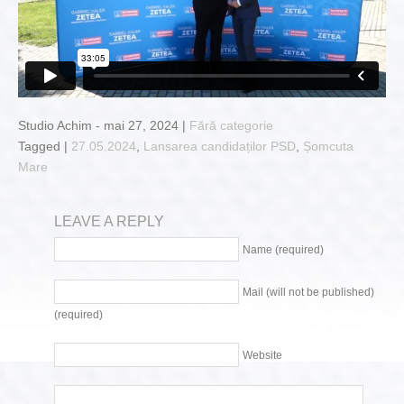
Studio Achim - mai 27, 2024 |
Fără categorie
Tagged |
27.05.2024
,
Lansarea candidaților PSD
,
Șomcuta
Mare
LEAVE A REPLY
Name (required)
Mail (will not be published)
(required)
Website