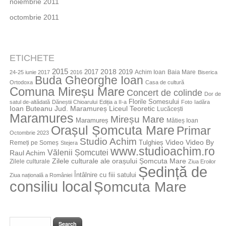
noiembrie 2011
octombrie 2011
ETICHETE
2015
2018
2017
2019
Achim Ioan
Baia Mare
24-25 iunie 2017
2016
Biserica
Buda Gheorghe Ioan
Ortodoxa
Casa de cultură
Comuna Mireșu Mare
Concert de colinde
Dor de
Florile Somesului
satul de-altădată
Dăneștii Chioarului
Ediția a II-a
Foto
Iadăra
Jud. Maramureș
Ioan Buteanu
Liceul Teoretic
Lucăcești
Maramures
Mireșu Mare
Maramureș
Mătieș Ioan
Orașul Șomcuta Mare
Primar
Octombrie 2023
Studio Achim
Video By
Tulghieș
Video
Remeți pe Someș
Stejera
www.studioachim.ro
Vălenii Șomcutei
Raul Achim
Zilele culturale ale orașului Șomcuta Mare
Zilele culturale
Ziua Eroilor
Ședință de
Întâlnire cu fiii satului
Ziua națională a României
consiliu local
Șomcuta Mare