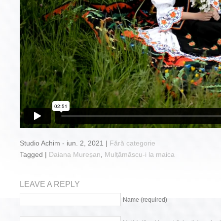
Studio Achim - iun. 2, 2021 |
Fără categorie
Tagged |
Daiana Mureșan
,
Mulțămăscu-i la maica
LEAVE A REPLY
Name (required)