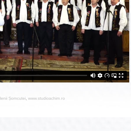
lenii Șomcutei
,
www.studioachim.ro