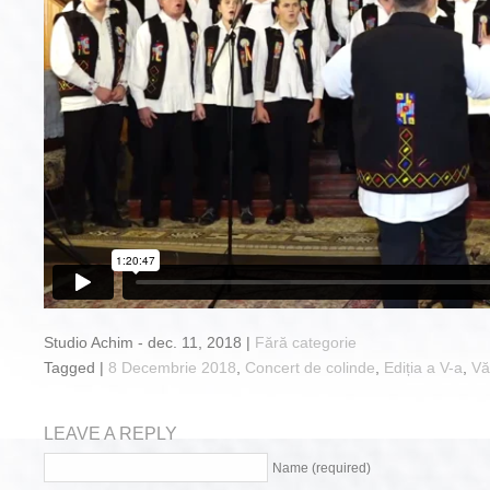
Studio Achim - dec. 11, 2018 |
Fără categorie
Tagged |
8 Decembrie 2018
,
Concert de colinde
,
Ediția a V-a
,
Vă
LEAVE A REPLY
Name (required)