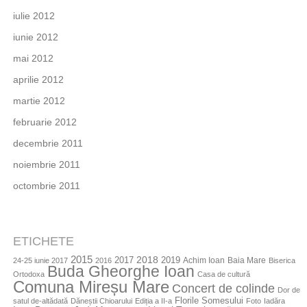
iulie 2012
iunie 2012
mai 2012
aprilie 2012
martie 2012
februarie 2012
decembrie 2011
noiembrie 2011
octombrie 2011
ETICHETE
2015
2018
2017
2019
Achim Ioan
Baia Mare
24-25 iunie 2017
2016
Biserica
Buda Gheorghe Ioan
Ortodoxa
Casa de cultură
Comuna Mireșu Mare
Concert de colinde
Dor de
Florile Somesului
satul de-altădată
Dăneștii Chioarului
Ediția a II-a
Foto
Iadăra