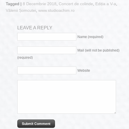
Tagged |
8 Decembrie 2018
,
Concert de colinde
,
Ediția a V-a
,
Vălenii Șomcutei
,
www.studioachim.ro
LEAVE A REPLY
Name (required)
Mail (will not be published)
(required)
Website