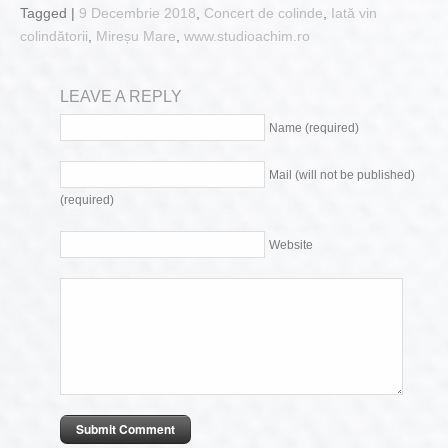
Tagged |
9 Decembrie 2018
,
Concert de colinde
,
Iată vin
colindătorii
,
Mireșu Mare
,
www.studioachim.ro
LEAVE A REPLY
Name (required)
Mail (will not be published)
(required)
Website