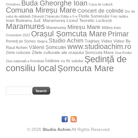
Buda Gheorghe Ioan
Ortodoxa
Casa de cultură
Comuna Mireșu Mare
Concert de colinde
Dor de
Florile Somesului
satul de-altădată
Dăneștii Chioarului
Ediția a II-a
Foto
Iadăra
Jud. Maramureș
Ioan Buteanu
Liceul Teoretic
Lucăcești
Maramures
Mireșu Mare
Maramureș
Mătieș Ioan
Orașul Șomcuta Mare
Primar
Octombrie 2023
Studio Achim
Video By
Tulghieș
Video
Remeți pe Someș
Stejera
www.studioachim.ro
Vălenii Șomcutei
Raul Achim
Zilele culturale ale orașului Șomcuta Mare
Zilele culturale
Ziua Eroilor
Ședință de
Întâlnire cu fiii satului
Ziua națională a României
consiliu local
Șomcuta Mare
© 2026
Studio Achim
All Rights Reserved.