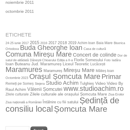
noiembrie 2011
octombrie 2011
ETICHETE
2015
2018
2017
2019
Achim Ioan
Baia Mare
24-25 iunie 2017
2016
Biserica
Buda Gheorghe Ioan
Ortodoxa
Casa de cultură
Comuna Mireșu Mare
Concert de colinde
Dor de
Florile Somesului
satul de-altădată
Dăneștii Chioarului
Ediția a II-a
Foto
Iadăra
Jud. Maramureș
Ioan Buteanu
Liceul Teoretic
Lucăcești
Maramures
Mireșu Mare
Maramureș
Mătieș Ioan
Orașul Șomcuta Mare
Primar
Octombrie 2023
Studio Achim
Video By
Tulghieș
Video
Remeți pe Someș
Stejera
www.studioachim.ro
Vălenii Șomcutei
Raul Achim
Zilele culturale ale orașului Șomcuta Mare
Zilele culturale
Ziua Eroilor
Ședință de
Întâlnire cu fiii satului
Ziua națională a României
consiliu local
Șomcuta Mare