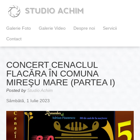
STUDIO ACHIM
Galerie Foto
Galerie Video
Despre noi
Servicii
Contact
CONCERT CENACLUL
FLACĂRA ÎN COMUNA
MIREŞU MARE (PARTEA I)
Posted by
Studio Achim
Sâmbătă, 1 Iulie 2023