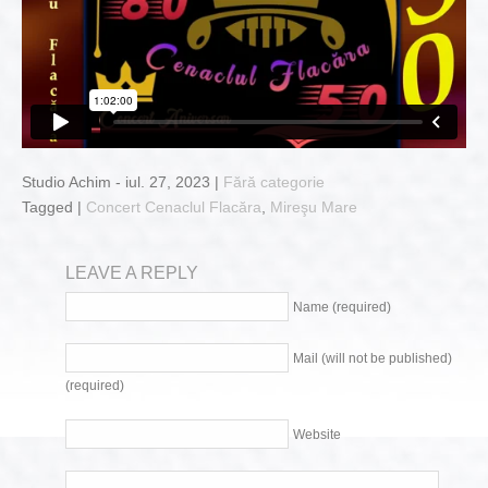
Studio Achim - iul. 27, 2023 |
Fără categorie
Tagged |
Concert Cenaclul Flacăra
,
Mireşu Mare
LEAVE A REPLY
Name (required)
Mail (will not be published)
(required)
Website