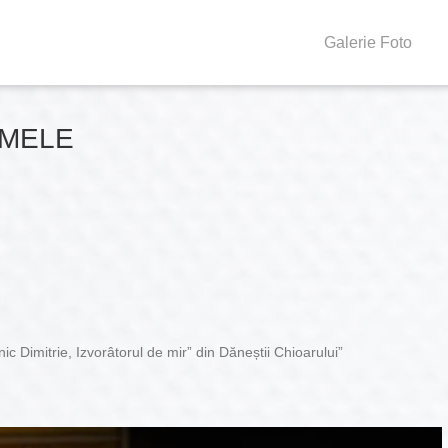
Galerie Foto
 MELE
ic Dimitrie, Izvorâtorul de mir” din Dăneștii Chioarului”