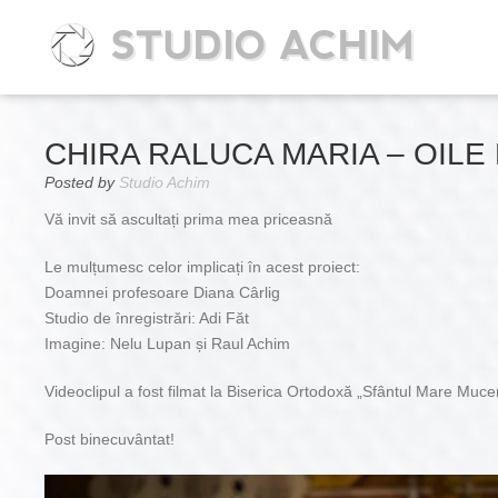
STUDIO ACHIM
CHIRA RALUCA MARIA – OILE
Posted by
Studio Achim
Vă invit să ascultați prima mea priceasnă
Le mulțumesc celor implicați în acest proiect:
Doamnei profesoare Diana Cârlig
Studio de înregistrări: Adi Făt
Imagine: Nelu Lupan și Raul Achim
Videoclipul a fost filmat la Biserica Ortodoxă „Sfântul Mare Mucen
Post binecuvântat!