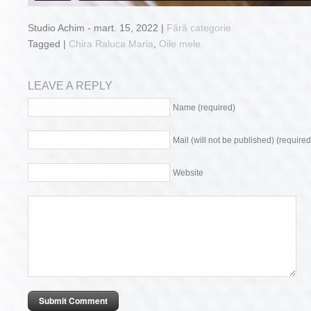
Studio Achim - mart. 15, 2022 |
Fără categorie
Tagged |
Chira Raluca Maria
,
Oile mele
LEAVE A REPLY
Name (required)
Mail (will not be published) (required
Website