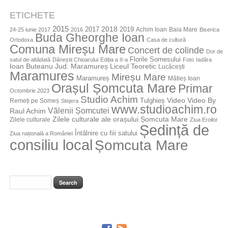
ETICHETE
2015
2018
2017
2019
Achim Ioan
Baia Mare
24-25 iunie 2017
2016
Biserica
Buda Gheorghe Ioan
Ortodoxa
Casa de cultură
Comuna Mireșu Mare
Concert de colinde
Dor de
Florile Somesului
satul de-altădată
Dăneștii Chioarului
Ediția a II-a
Foto
Iadăra
Jud. Maramureș
Ioan Buteanu
Liceul Teoretic
Lucăcești
Maramures
Mireșu Mare
Maramureș
Mătieș Ioan
Orașul Șomcuta Mare
Primar
Octombrie 2023
Studio Achim
Video By
Tulghieș
Video
Remeți pe Someș
Stejera
www.studioachim.ro
Vălenii Șomcutei
Raul Achim
Zilele culturale ale orașului Șomcuta Mare
Zilele culturale
Ziua Eroilor
Ședință de
Întâlnire cu fiii satului
Ziua națională a României
consiliu local
Șomcuta Mare