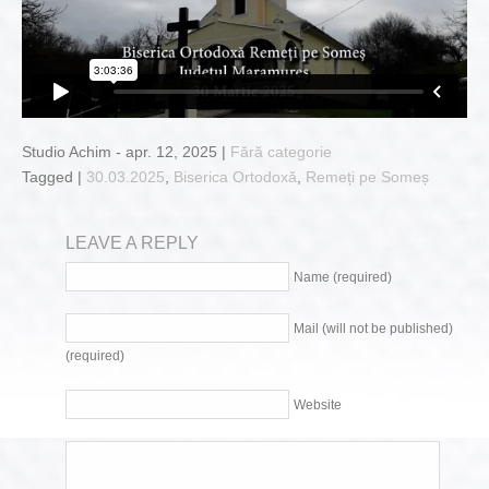
Studio Achim - apr. 12, 2025 |
Fără categorie
Tagged |
30.03.2025
,
Biserica Ortodoxă
,
Remeți pe Someș
LEAVE A REPLY
Name (required)
Mail (will not be published)
(required)
Website