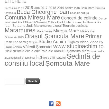
ETICHETE
2015
2018
2017
2019
Achim Ioan
Baia Mare
24-25 iunie 2017
2016
Biserica
Buda Gheorghe Ioan
Ortodoxa
Casa de cultură
Comuna Mireșu Mare
Concert de colinde
Dor de
Florile Somesului
satul de-altădată
Dăneștii Chioarului
Ediția a II-a
Foto
Iadăra
Jud. Maramureș
Ioan Buteanu
Liceul Teoretic
Lucăcești
Maramures
Mireșu Mare
Maramureș
Mătieș Ioan
Orașul Șomcuta Mare
Primar
Octombrie 2023
Studio Achim
Video By
Tulghieș
Video
Remeți pe Someș
Stejera
www.studioachim.ro
Vălenii Șomcutei
Raul Achim
Zilele culturale ale orașului Șomcuta Mare
Zilele culturale
Ziua Eroilor
Ședință de
Întâlnire cu fiii satului
Ziua națională a României
consiliu local
Șomcuta Mare