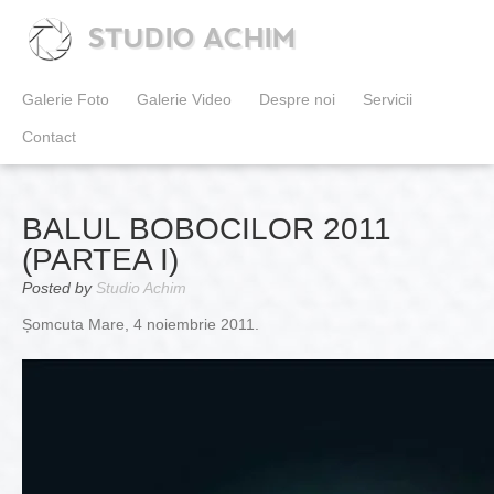
STUDIO ACHIM
Galerie Foto
Galerie Video
Despre noi
Servicii
Contact
BALUL BOBOCILOR 2011
(PARTEA I)
Posted by
Studio Achim
Șomcuta Mare, 4 noiembrie 2011.