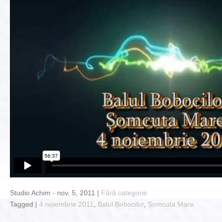
Studio Achim - nov. 5, 2011 |
Fără categorie
Tagged |
4 noiembrie 2011
,
Balul Bobocilor
,
Șomcuta Mare