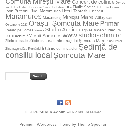
Comuna Mireșu Mare
Concert de colinde
Dor de
Florile Somesului
satul de-altădată
Dăneștii Chioarului
Ediția a II-a
Foto
Iadăra
Jud. Maramureș
Ioan Buteanu
Liceul Teoretic
Lucăcești
Maramures
Mireșu Mare
Maramureș
Mătieș Ioan
Orașul Șomcuta Mare
Primar
Octombrie 2023
Studio Achim
Video By
Tulghieș
Video
Remeți pe Someș
Stejera
www.studioachim.ro
Vălenii Șomcutei
Raul Achim
Zilele culturale ale orașului Șomcuta Mare
Zilele culturale
Ziua Eroilor
Ședință de
Întâlnire cu fiii satului
Ziua națională a României
consiliu local
Șomcuta Mare
© 2026
Studio Achim
All Rights Reserved.
Premium Wordpress Theme by Theme Spectrum