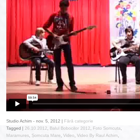
Studio Achim - nov. 5, 2012 |
Fără categorie
Tagged |
26.10.2012
,
Balul Bobocilor 2012
,
Foto Somcuta
,
Maramures
,
Șomcuta Mare
,
Video
,
Video By Raul Achim
,