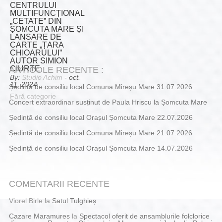
CENTRULUI
MULTIFUNCȚIONAL
„CETATE” DIN
ȘOMCUTA MARE ȘI
LANSARE DE
CARTE „ȚARA
CHIOARULUI”
AUTOR SIMION
CIURTE
ARTICOLE RECENTE :
By:
Studio Achim
- oct.
11, 2024
Ședință de consiliu local Comuna Mireșu Mare 31.07.2026
Fără categorie
Concert extraordinar susținut de Paula Hriscu la Șomcuta Mare
Ședință de consiliu local Orașul Șomcuta Mare 22.07.2026
Ședință de consiliu local Comuna Mireșu Mare 21.07.2026
Ședință de consiliu local Orașul Șomcuta Mare 14.07.2026
COMENTARII RECENTE
Viorel Birle
la
Satul Tulghieș
Cazare Maramures
la
Spectacol oferit de ansamblurile folclorice