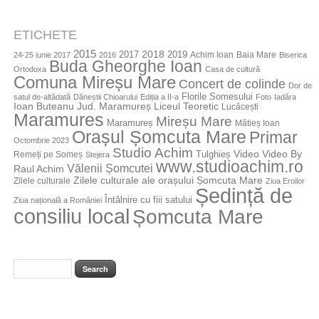
ETICHETE
2015
2018
2017
2019
Achim Ioan
Baia Mare
24-25 iunie 2017
2016
Biserica
Buda Gheorghe Ioan
Ortodoxa
Casa de cultură
Comuna Mireșu Mare
Concert de colinde
Dor de
Florile Somesului
satul de-altădată
Dăneștii Chioarului
Ediția a II-a
Foto
Iadăra
Jud. Maramureș
Ioan Buteanu
Liceul Teoretic
Lucăcești
Maramures
Mireșu Mare
Maramureș
Mătieș Ioan
Orașul Șomcuta Mare
Primar
Octombrie 2023
Studio Achim
Video By
Tulghieș
Video
Remeți pe Someș
Stejera
www.studioachim.ro
Vălenii Șomcutei
Raul Achim
Zilele culturale ale orașului Șomcuta Mare
Zilele culturale
Ziua Eroilor
Ședință de
Întâlnire cu fiii satului
Ziua națională a României
consiliu local
Șomcuta Mare