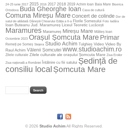
2015
2018
2017
2019
Achim Ioan
Baia Mare
24-25 iunie 2017
2016
Biserica
Buda Gheorghe Ioan
Ortodoxa
Casa de cultură
Comuna Mireșu Mare
Concert de colinde
Dor de
Florile Somesului
satul de-altădată
Dăneștii Chioarului
Ediția a II-a
Foto
Iadăra
Jud. Maramureș
Ioan Buteanu
Liceul Teoretic
Lucăcești
Maramures
Mireșu Mare
Maramureș
Mătieș Ioan
Orașul Șomcuta Mare
Primar
Octombrie 2023
Studio Achim
Video By
Tulghieș
Video
Remeți pe Someș
Stejera
www.studioachim.ro
Vălenii Șomcutei
Raul Achim
Zilele culturale ale orașului Șomcuta Mare
Zilele culturale
Ziua Eroilor
Ședință de
Întâlnire cu fiii satului
Ziua națională a României
consiliu local
Șomcuta Mare
© 2026
Studio Achim
All Rights Reserved.