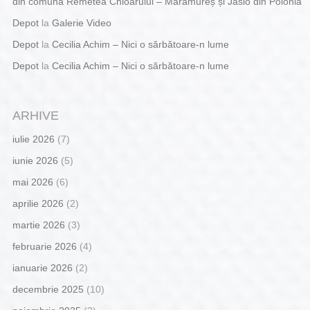
din comuna Remetea Chioarului – Maramureș și Jaslo din Polonia
Depot
la
Galerie Video
Depot
la
Cecilia Achim – Nici o sărbătoare-n lume
Depot
la
Cecilia Achim – Nici o sărbătoare-n lume
ARHIVE
iulie 2026
(7)
iunie 2026
(5)
mai 2026
(6)
aprilie 2026
(2)
martie 2026
(3)
februarie 2026
(4)
ianuarie 2026
(2)
decembrie 2025
(10)