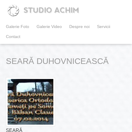
STUDIO ACHIM
Galerie Foto
Galerie Video
Despre noi
Servicii
Contact
SEARĂ DUHOVNICEASCĂ
SEARĂ