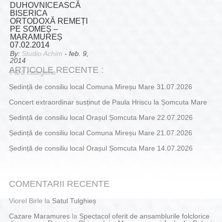
DUHOVNICEASCĂ
BISERICA
ORTODOXĂ REMEȚI
PE SOMEȘ –
MARAMUREȘ
07.02.2014
By:
Studio Achim
- feb. 9,
2014
ARTICOLE RECENTE :
Fără categorie
Ședință de consiliu local Comuna Mireșu Mare 31.07.2026
Concert extraordinar susținut de Paula Hriscu la Șomcuta Mare
Ședință de consiliu local Orașul Șomcuta Mare 22.07.2026
Ședință de consiliu local Comuna Mireșu Mare 21.07.2026
Ședință de consiliu local Orașul Șomcuta Mare 14.07.2026
COMENTARII RECENTE
Viorel Birle
la
Satul Tulghieș
Cazare Maramures
la
Spectacol oferit de ansamblurile folclorice