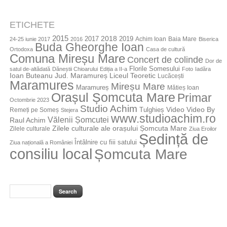
ETICHETE
2015
2018
2017
2019
Achim Ioan
Baia Mare
24-25 iunie 2017
2016
Biserica
Buda Gheorghe Ioan
Ortodoxa
Casa de cultură
Comuna Mireșu Mare
Concert de colinde
Dor de
Florile Somesului
satul de-altădată
Dăneștii Chioarului
Ediția a II-a
Foto
Iadăra
Jud. Maramureș
Ioan Buteanu
Liceul Teoretic
Lucăcești
Maramures
Mireșu Mare
Maramureș
Mătieș Ioan
Orașul Șomcuta Mare
Primar
Octombrie 2023
Studio Achim
Video By
Tulghieș
Video
Remeți pe Someș
Stejera
www.studioachim.ro
Vălenii Șomcutei
Raul Achim
Zilele culturale ale orașului Șomcuta Mare
Zilele culturale
Ziua Eroilor
Ședință de
Întâlnire cu fiii satului
Ziua națională a României
consiliu local
Șomcuta Mare