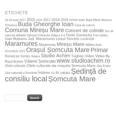
ETICHETE
2015
2018
2017
2019
Achim Ioan
Baia Mare
24-25 iunie 2017
2016
Biserica
Buda Gheorghe Ioan
Ortodoxa
Casa de cultură
Comuna Mireșu Mare
Concert de colinde
Dor de
Florile Somesului
satul de-altădată
Dăneștii Chioarului
Ediția a II-a
Foto
Iadăra
Jud. Maramureș
Ioan Buteanu
Liceul Teoretic
Lucăcești
Maramures
Mireșu Mare
Maramureș
Mătieș Ioan
Orașul Șomcuta Mare
Primar
Octombrie 2023
Studio Achim
Video By
Tulghieș
Video
Remeți pe Someș
Stejera
www.studioachim.ro
Vălenii Șomcutei
Raul Achim
Zilele culturale ale orașului Șomcuta Mare
Zilele culturale
Ziua Eroilor
Ședință de
Întâlnire cu fiii satului
Ziua națională a României
consiliu local
Șomcuta Mare