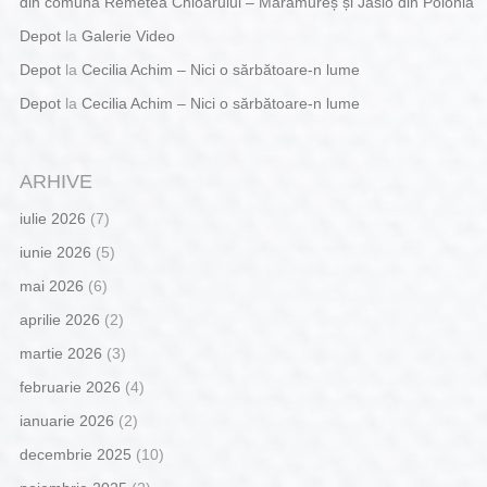
din comuna Remetea Chioarului – Maramureș și Jaslo din Polonia
Depot
la
Galerie Video
Depot
la
Cecilia Achim – Nici o sărbătoare-n lume
Depot
la
Cecilia Achim – Nici o sărbătoare-n lume
ARHIVE
iulie 2026
(7)
iunie 2026
(5)
mai 2026
(6)
aprilie 2026
(2)
martie 2026
(3)
februarie 2026
(4)
ianuarie 2026
(2)
decembrie 2025
(10)