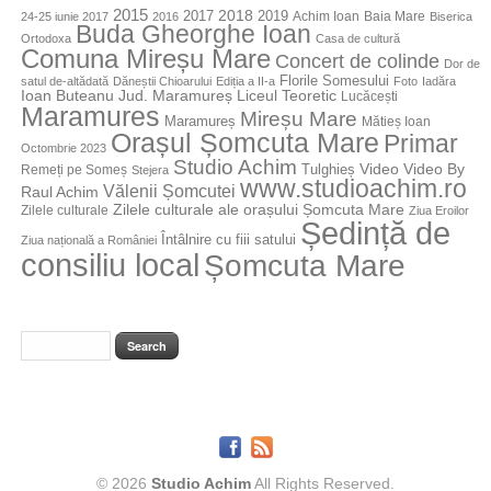
2015
2018
2017
2019
Achim Ioan
Baia Mare
24-25 iunie 2017
2016
Biserica
Buda Gheorghe Ioan
Ortodoxa
Casa de cultură
Comuna Mireșu Mare
Concert de colinde
Dor de
Florile Somesului
satul de-altădată
Dăneștii Chioarului
Ediția a II-a
Foto
Iadăra
Jud. Maramureș
Ioan Buteanu
Liceul Teoretic
Lucăcești
Maramures
Mireșu Mare
Maramureș
Mătieș Ioan
Orașul Șomcuta Mare
Primar
Octombrie 2023
Studio Achim
Video By
Tulghieș
Video
Remeți pe Someș
Stejera
www.studioachim.ro
Vălenii Șomcutei
Raul Achim
Zilele culturale ale orașului Șomcuta Mare
Zilele culturale
Ziua Eroilor
Ședință de
Întâlnire cu fiii satului
Ziua națională a României
consiliu local
Șomcuta Mare
© 2026
Studio Achim
All Rights Reserved.