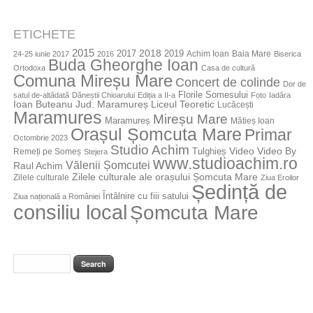
ETICHETE
2015
2018
2017
2019
Achim Ioan
Baia Mare
24-25 iunie 2017
2016
Biserica
Buda Gheorghe Ioan
Ortodoxa
Casa de cultură
Comuna Mireșu Mare
Concert de colinde
Dor de
Florile Somesului
satul de-altădată
Dăneștii Chioarului
Ediția a II-a
Foto
Iadăra
Jud. Maramureș
Ioan Buteanu
Liceul Teoretic
Lucăcești
Maramures
Mireșu Mare
Maramureș
Mătieș Ioan
Orașul Șomcuta Mare
Primar
Octombrie 2023
Studio Achim
Video By
Tulghieș
Video
Remeți pe Someș
Stejera
www.studioachim.ro
Vălenii Șomcutei
Raul Achim
Zilele culturale ale orașului Șomcuta Mare
Zilele culturale
Ziua Eroilor
Ședință de
Întâlnire cu fiii satului
Ziua națională a României
consiliu local
Șomcuta Mare