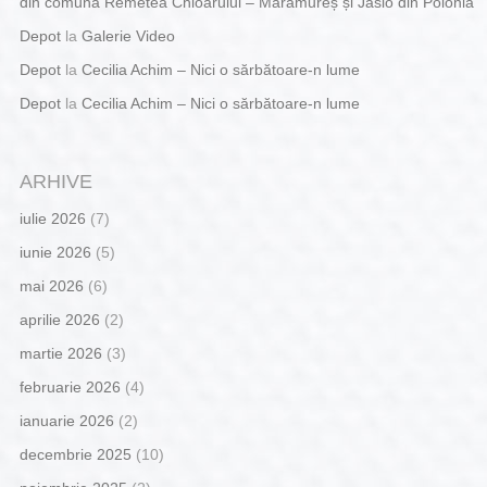
din comuna Remetea Chioarului – Maramureș și Jaslo din Polonia
Depot
la
Galerie Video
Depot
la
Cecilia Achim – Nici o sărbătoare-n lume
Depot
la
Cecilia Achim – Nici o sărbătoare-n lume
ARHIVE
iulie 2026
(7)
iunie 2026
(5)
mai 2026
(6)
aprilie 2026
(2)
martie 2026
(3)
februarie 2026
(4)
ianuarie 2026
(2)
decembrie 2025
(10)