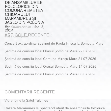
DE ANSAMBLURILE
FOLCLORICE DIN
COMUNA REMETEA
CHIOARULUI –
MARAMUREȘ ȘI
JASLO DIN POLONIA
By:
Studio Achim
- feb. 3,
2014
ARTICOLE RECENTE :
Fără categorie
Concert extraordinar susținut de Paula Hriscu la Șomcuta Mare
Ședință de consiliu local Orașul Șomcuta Mare 22.07.2026
Ședință de consiliu local Comuna Mireșu Mare 21.07.2026
Ședință de consiliu local Orașul Șomcuta Mare 14.07.2026
Ședință de consiliu local Orașul Șomcuta Mare 08.07.2026
COMENTARII RECENTE
Viorel Birle
la
Satul Tulghieș
Cazare Maramures
la
Spectacol oferit de ansamblurile folclorice