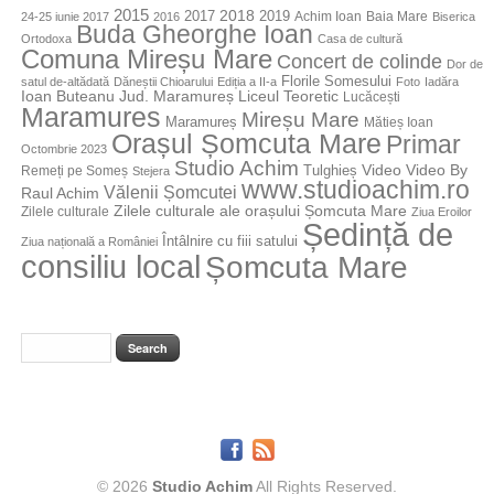
2015
2018
2017
2019
Achim Ioan
Baia Mare
24-25 iunie 2017
2016
Biserica
Buda Gheorghe Ioan
Ortodoxa
Casa de cultură
Comuna Mireșu Mare
Concert de colinde
Dor de
Florile Somesului
satul de-altădată
Dăneștii Chioarului
Ediția a II-a
Foto
Iadăra
Jud. Maramureș
Ioan Buteanu
Liceul Teoretic
Lucăcești
Maramures
Mireșu Mare
Maramureș
Mătieș Ioan
Orașul Șomcuta Mare
Primar
Octombrie 2023
Studio Achim
Video By
Tulghieș
Video
Remeți pe Someș
Stejera
www.studioachim.ro
Vălenii Șomcutei
Raul Achim
Zilele culturale ale orașului Șomcuta Mare
Zilele culturale
Ziua Eroilor
Ședință de
Întâlnire cu fiii satului
Ziua națională a României
consiliu local
Șomcuta Mare
© 2026
Studio Achim
All Rights Reserved.