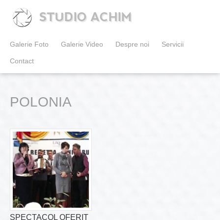
STUDIO ACHIM
Galerie Foto
Galerie Video
Despre noi
Servicii
Contact
POLONIA
SPECTACOL OFERIT