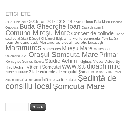
ETICHETE
2015
2018
2017
2019
Achim Ioan
Baia Mare
24-25 iunie 2017
2016
Biserica
Buda Gheorghe Ioan
Ortodoxa
Casa de cultură
Comuna Mireșu Mare
Concert de colinde
Dor de
Florile Somesului
satul de-altădată
Dăneștii Chioarului
Ediția a II-a
Foto
Iadăra
Jud. Maramureș
Ioan Buteanu
Liceul Teoretic
Lucăcești
Maramures
Mireșu Mare
Maramureș
Mătieș Ioan
Orașul Șomcuta Mare
Primar
Octombrie 2023
Studio Achim
Video By
Tulghieș
Video
Remeți pe Someș
Stejera
www.studioachim.ro
Vălenii Șomcutei
Raul Achim
Zilele culturale ale orașului Șomcuta Mare
Zilele culturale
Ziua Eroilor
Ședință de
Întâlnire cu fiii satului
Ziua națională a României
consiliu local
Șomcuta Mare