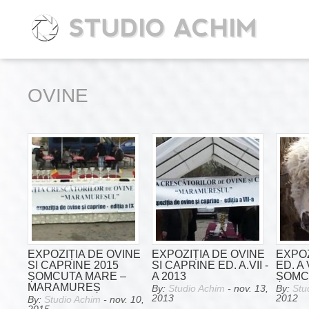
STUDIO ACHIM
OVINE
EXPOZIȚIA DE OVINE
EXPOZIȚIA DE OVINE
EXPOZ
SI CAPRINE 2015
SI CAPRINE ED. A.VII -
ED. A 
ȘOMCUTA MARE –
A 2013
ȘOMC
MARAMUREȘ
By:
Studio Achim
- nov. 13,
By:
Stu
2013
2012
By:
Studio Achim
- nov. 10,