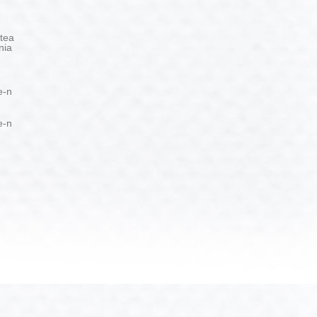
tea
nia
e-n
e-n