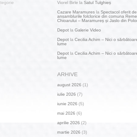
tegorie
Viorel Birle
la
Satul Tulghieș
Cazare Maramures
la
Spectacol oferit de
ansamblurile folclorice din comuna Reme
Chioarului – Maramureș și Jaslo din Polo
Depot
la
Galerie Video
Depot
la
Cecilia Achim – Nici o sărbătoar
lume
Depot
la
Cecilia Achim – Nici o sărbătoar
lume
ARHIVE
august 2026
(1)
iulie 2026
(7)
iunie 2026
(5)
mai 2026
(6)
aprilie 2026
(2)
martie 2026
(3)