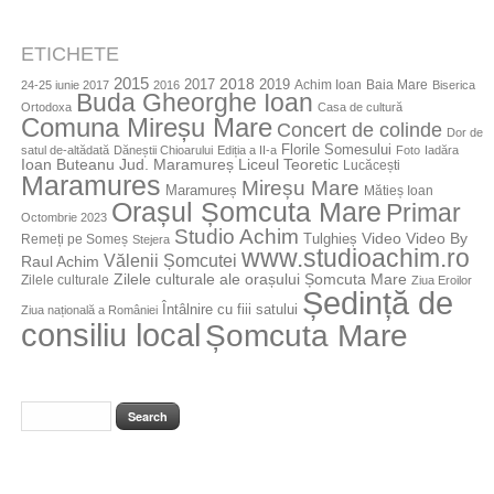
ETICHETE
2015
2018
2017
2019
Achim Ioan
Baia Mare
24-25 iunie 2017
2016
Biserica
Buda Gheorghe Ioan
Ortodoxa
Casa de cultură
Comuna Mireșu Mare
Concert de colinde
Dor de
Florile Somesului
satul de-altădată
Dăneștii Chioarului
Ediția a II-a
Foto
Iadăra
Jud. Maramureș
Ioan Buteanu
Liceul Teoretic
Lucăcești
Maramures
Mireșu Mare
Maramureș
Mătieș Ioan
Orașul Șomcuta Mare
Primar
Octombrie 2023
Studio Achim
Video By
Tulghieș
Video
Remeți pe Someș
Stejera
www.studioachim.ro
Vălenii Șomcutei
Raul Achim
Zilele culturale ale orașului Șomcuta Mare
Zilele culturale
Ziua Eroilor
Ședință de
Întâlnire cu fiii satului
Ziua națională a României
consiliu local
Șomcuta Mare